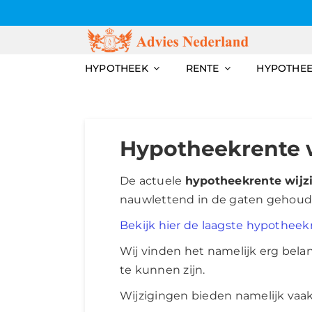
Skip
to
content
HYPOTHEEK
RENTE
HYPOTHE
Hypotheekrente 
De actuele
hypotheekrente wijz
nauwlettend in de gaten gehoud
Bekijk hier de laagste hypothee
Wij vinden het namelijk erg bela
te kunnen zijn.
Wijzigingen bieden namelijk va