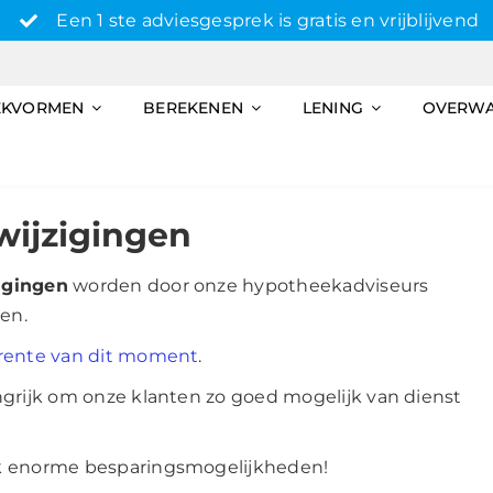
Een 1 ste adviesgesprek is gratis en vrijblijvend
EKVORMEN
BEREKENEN
LENING
OVERW
wijzigingen
igingen
worden door onze hypotheekadviseurs
en.
krente van dit moment
.
ngrijk om onze klanten zo goed mogelijk van dienst
ak enorme besparingsmogelijkheden!