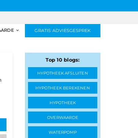
AARDE
GRATIS ADVIESGESPREK
Top 10 blogs:
HYPOTHEEK AFSLUITEN
n
HYPOTHEEK BEREKENEN
HYPOTHEEK
OVERWAARDE
WATERPOMP