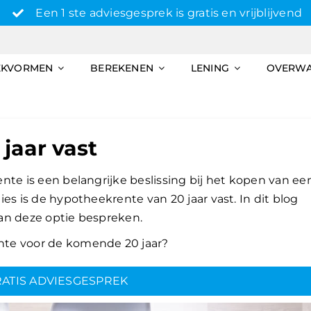
Een 1 ste adviesgesprek is gratis en vrijblijvend
EKVORMEN
BEREKENEN
LENING
OVERW
jaar vast
nte is een belangrijke beslissing bij het kopen van ee
es is de hypotheekrente van 20 jaar vast. In dit blog
an deze optie bespreken.
te voor de komende 20 jaar?
ATIS ADVIESGESPREK