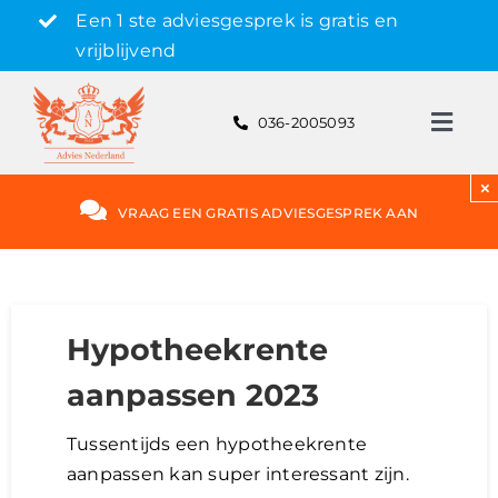
Skip
Een 1 ste adviesgesprek is gratis en
to
vrijblijvend
content
036-2005093
Toggl
Navig
Gratis adviesgesprek aanvragen
×
VRAAG EEN GRATIS ADVIESGESPREK AAN
Hypotheek
Rente
Hypotheekrente
aanpassen 2023
Hypotheekvormen
Tussentijds een hypotheekrente
aanpassen kan super interessant zijn.
Bereken