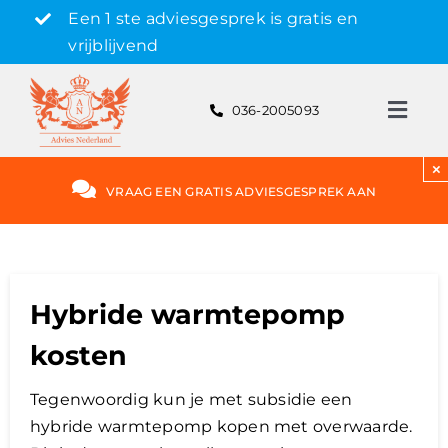
Skip
Een 1 ste adviesgesprek is gratis en
to
vrijblijvend
content
036-2005093
Toggl
Navig
Gratis adviesgesprek aanvragen
×
VRAAG EEN GRATIS ADVIESGESPREK AAN
Hypotheek
Rente
Hybride warmtepomp
kosten
Hypotheekvormen
Tegenwoordig kun je met subsidie een
hybride warmtepomp kopen met overwaarde.
Bereken