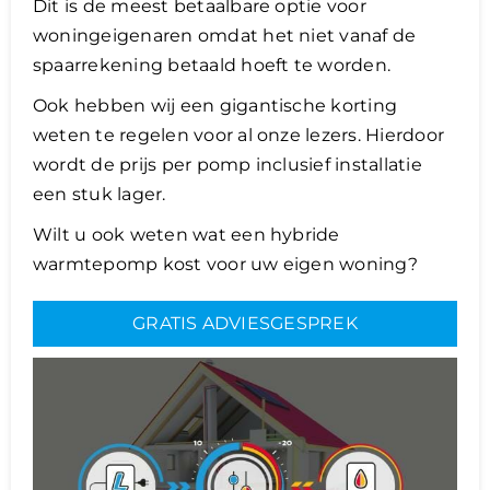
Dit is de meest betaalbare optie voor
woningeigenaren omdat het niet vanaf de
Lening
spaarrekening betaald hoeft te worden.
Ook hebben wij een gigantische korting
Overwaarde
weten te regelen voor al onze lezers. Hierdoor
wordt de prijs per pomp inclusief installatie
een stuk lager.
over advies nederland
Wilt u ook weten wat een hybride
warmtepomp kost voor uw eigen woning?
Renovlies
GRATIS ADVIESGESPREK