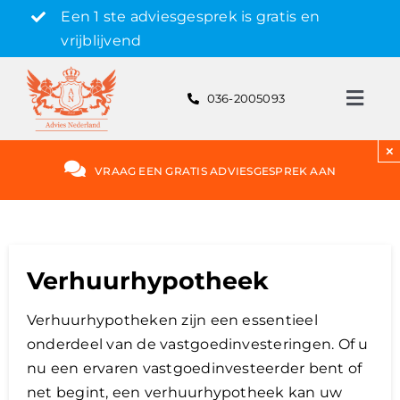
Skip
Een 1 ste adviesgesprek is gratis en
to
vrijblijvend
content
036-2005093
Toggl
Navig
Gratis adviesgesprek aanvragen
×
VRAAG EEN GRATIS ADVIESGESPREK AAN
Hypotheek
Rente
Verhuurhypotheek
Verhuurhypotheken zijn een essentieel
Hypotheekvormen
onderdeel van de vastgoedinvesteringen. Of u
nu een ervaren vastgoedinvesteerder bent of
Bereken
net begint, een verhuurhypotheek kan uw