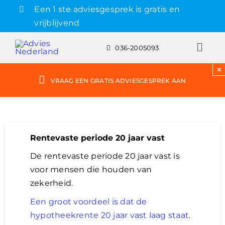
Skip
Een 1 ste adviesgesprek is gratis en
to
vrijblijvend
content
036-2005093
Toggl
Navig
×
Grat
VRAAG EEN GRATIS ADVIESGESPREK AAN
Hyp
Rentevaste periode 20 jaar vast
Rent
De rentevaste periode 20 jaar vast is
voor mensen die houden van
Hyp
zekerheid.
Een groot voordeel is dat de
Ber
hypotheekrente 20 jaar vast laag staat
.