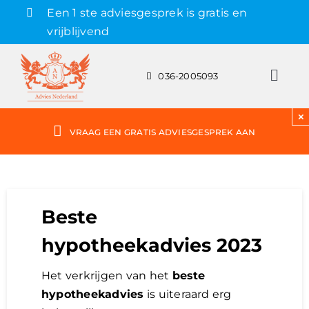
Skip
Een 1 ste adviesgesprek is gratis en
to
vrijblijvend
content
036-2005093
Toggl
Navig
Gratis adviesgesprek aanvragen
×
VRAAG EEN GRATIS ADVIESGESPREK AAN
Hypotheek
Rente
Beste
hypotheekadvies 2023
Hypotheekvormen
Het verkrijgen van het
beste
hypotheekadvies
is uiteraard erg
Bereken