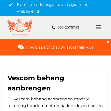
Skip
Een 1 ste adviesgesprek is gratis en
to
vrijblijvend
content
036-2005093
Toggl
Navig
Gratis adviesgesprek aanvragen
×
VRAAG EEN GRATIS ADVIESGESPREK AAN
Hypotheek
Rente
Vescom behang
aanbrengen
Hypotheekvormen
Bij Vescom behang aanbrengen moet je
rekening houden met de naden, deze moeten
Bereken