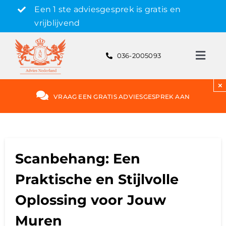
Skip
Een 1 ste adviesgesprek is gratis en
to
vrijblijvend
content
036-2005093
Toggl
Navig
Gratis adviesgesprek aanvragen
×
VRAAG EEN GRATIS ADVIESGESPREK AAN
Hypotheek
Rente
Scanbehang: Een
Praktische en Stijlvolle
Hypotheekvormen
Oplossing voor Jouw
Bereken
Muren