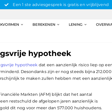
Een 1 ste adviesgesprek is gratis en vrijblijvend
EKVORMEN
BEREKENEN
LENING
OVERW
ngsvrije hypotheek
ngsvrije hypotheek
dat een aanzienlijk risico liep op ee
erminderd. Desondanks zijn er nog steeds bijna 212.000
schijnlijk te maken zullen hebben met een aanzienlij
inanciële Markten (AFM) blijkt dat het aantal
en restschuld de afgelopen jaren aanzienlijk is
gold dit nog voor meer dan 577.000 huishoudens.