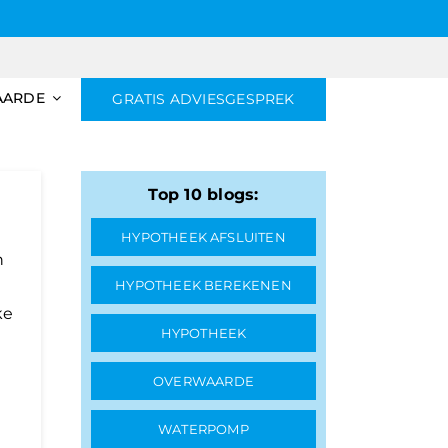
AARDE
GRATIS ADVIESGESPREK
Top 10 blogs:
HYPOTHEEK AFSLUITEN
n
HYPOTHEEK BEREKENEN
ke
HYPOTHEEK
OVERWAARDE
WATERPOMP