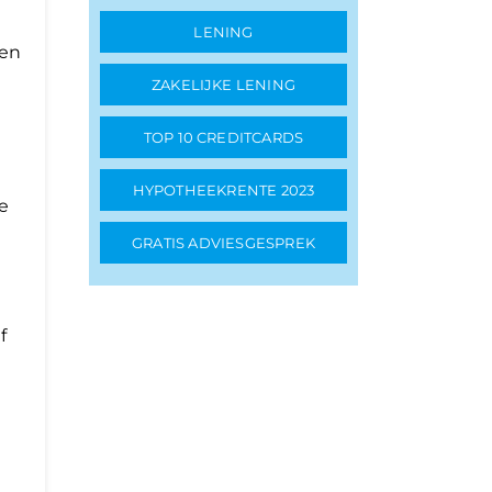
LENING
nen
ZAKELIJKE LENING
TOP 10 CREDITCARDS
HYPOTHEEKRENTE 2023
e
GRATIS ADVIESGESPREK
f
e