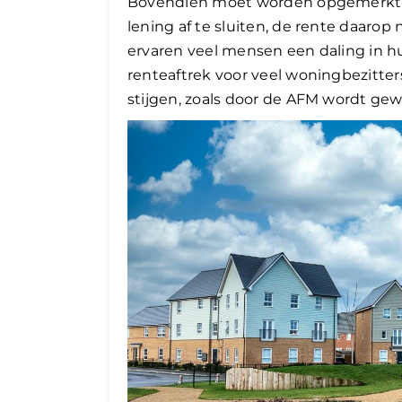
Bovendien moet worden opgemerkt dat
lening af te sluiten, de rente daarop n
ervaren veel mensen een daling in h
renteaftrek voor veel woningbezitter
stijgen, zoals door de AFM wordt ge