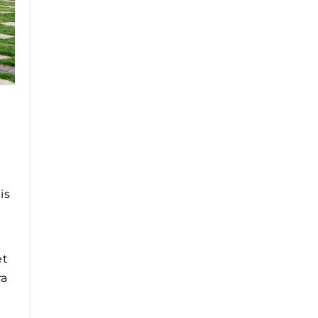
is
et
ra