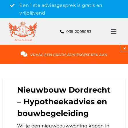
Skip
Een 1 ste adviesgesprek is gratis en
to
vrijblijvend
content
036-2005093
Toggl
Navig
Gratis adviesgesprek aanvragen
×
VRAAG EEN GRATIS ADVIESGESPREK AAN
Hypotheek
Rente
Nieuwbouw Dordrecht
– Hypotheekadvies en
Hypotheekvormen
bouwbegeleiding
Bereken
Wil je een nieuwbouwwoning kopen in