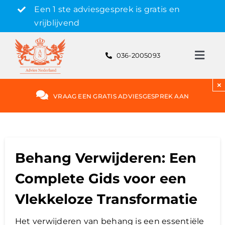
Skip
Een 1 ste adviesgesprek is gratis en
to
vrijblijvend
content
036-2005093
Toggl
Navig
Gratis adviesgesprek aanvragen
×
VRAAG EEN GRATIS ADVIESGESPREK AAN
Hypotheek
Rente
Behang Verwijderen: Een
Complete Gids voor een
Hypotheekvormen
Vlekkeloze Transformatie
Bereken
Het verwijderen van behang is een essentiële