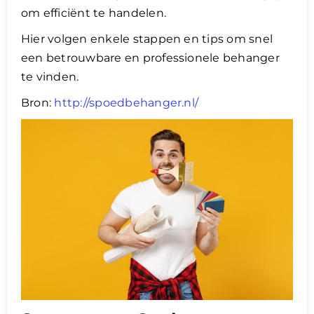
om efficiënt te handelen.
Lening
Hier volgen enkele stappen en tips om snel
een betrouwbare en professionele behanger
te vinden.
Overwaarde
Bron:
http://spoedbehanger.nl/
over advies nederland
Renovlies