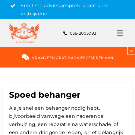
Skip
Een 1 ste adviesgesprek is gratis en
to
vrijblijvend
content
036-2005093
Toggl
Navig
Gratis adviesgesprek aanvragen
×
VRAAG EEN GRATIS ADVIESGESPREK AAN
Hypotheek
Rente
Spoed behanger
Als je snel een behanger nodig hebt,
Hypotheekvormen
bijvoorbeeld vanwege een naderende
verhuizing, een reparatie na waterschade, of
Bereken
een andere dringende reden, is het belangrijk