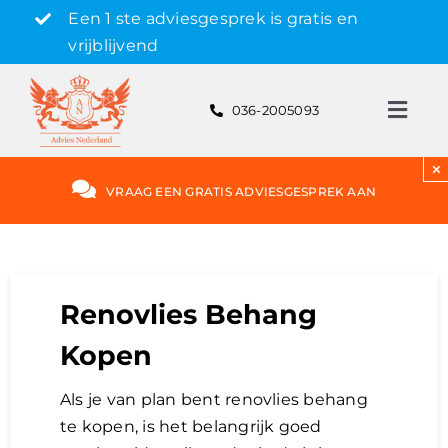
Skip
Een 1 ste adviesgesprek is gratis en
to
vrijblijvend
content
036-2005093
Toggl
Navig
Gratis adviesgesprek aanvragen
×
VRAAG EEN GRATIS ADVIESGESPREK AAN
Hypotheek
Rente
Renovlies Behang
Kopen
Hypotheekvormen
Als je van plan bent renovlies behang
te kopen, is het belangrijk goed
Bereken