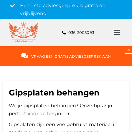
Skip
Een 1 ste adviesgesprek is gratis en
to
vrijblijvend
content
036-2005093
Toggl
Navig
Gratis adviesgesprek aanvragen
×
VRAAG EEN GRATIS ADVIESGESPREK AAN
Hypotheek
Rente
Gipsplaten behangen
Wil je gipsplaten behangen? Onze tips zijn
Hypotheekvormen
perfect voor de beginner.
Gipsplaten zijn een veelgebruikt materiaal in
Bereken