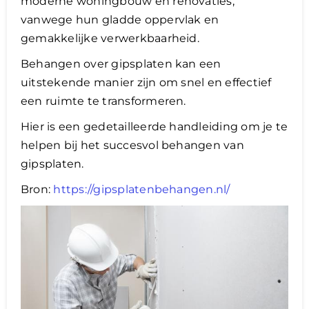
moderne woningbouw en renovaties,
vanwege hun gladde oppervlak en
Lening
gemakkelijke verwerkbaarheid.
Behangen over gipsplaten kan een
Overwaarde
uitstekende manier zijn om snel en effectief
een ruimte te transformeren.
over advies nederland
Hier is een gedetailleerde handleiding om je te
helpen bij het succesvol behangen van
gipsplaten.
Renovlies
Bron:
https://gipsplatenbehangen.nl/