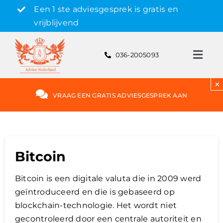
Skip
Een 1 ste adviesgesprek is gratis en
to
vrijblijvend
content
036-2005093
Toggl
Navig
Gratis adviesgesprek aanvragen
×
VRAAG EEN GRATIS ADVIESGESPREK AAN
Hypotheek
Rente
Bitcoin
Bitcoin is een digitale valuta die in 2009 werd
Hypotheekvormen
geïntroduceerd en die is gebaseerd op
blockchain-technologie. Het wordt niet
Bereken
gecontroleerd door een centrale autoriteit en