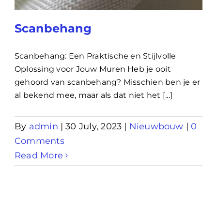
Lening
Scanbehang
Overwaarde
Scanbehang: Een Praktische en Stijlvolle
Oplossing voor Jouw Muren Heb je ooit
gehoord van scanbehang? Misschien ben je er
over advies nederland
al bekend mee, maar als dat niet het [...]
Renovlies
By
admin
|
30 July, 2023
|
Nieuwbouw
|
0
Comments
Read More