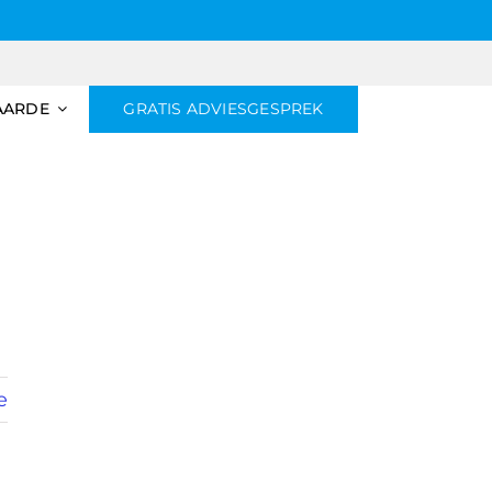
AARDE
GRATIS ADVIESGESPREK
e