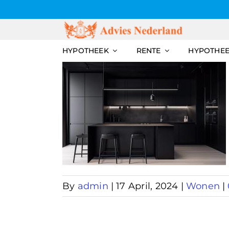
Skip
to
content
HYPOTHEEK
RENTE
HYPOTHE
aten
en
By
admin
|
17 April, 2024
|
Wonen
|