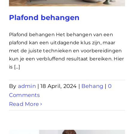
Lening
Plafond behangen
Overwaarde
Plafond behangen Het behangen van een
plafond kan een uitdagende klus zijn, maar
met de juiste technieken en voorbereidingen
over advies nederland
kun je een verbluffend resultaat bereiken. Hier
is [...]
Renovlies
By
admin
|
18 April, 2024
|
Behang
|
0
Comments
Read More