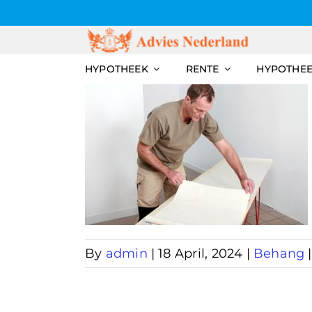
Skip
to
content
HYPOTHEEK
RENTE
HYPOTHE
tips
By
admin
|
18 April, 2024
|
Behang
|