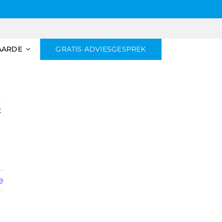
AARDE
GRATIS ADVIESGESPREK
s
t
e