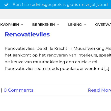
Een 1 ste adviesgesprek is gratis en vrijblijvend
EKVORMEN
BEREKENEN
LENING
OVERW
Renovatievlies
Renovatievlies: De Stille Kracht in Muurafwerking Al
het aankomt op het renoveren van interieurs, speel
de keuze van muurbekleding een cruciale rol.
Renovatievlies, een steeds populairder wordend [...]
|
0 Comments
Read Mor