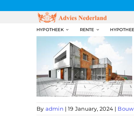
Skip
to
content
HYPOTHEEK
RENTE
HYPOTHE
vlies
By
admin
|
19 January, 2024
|
Bouw