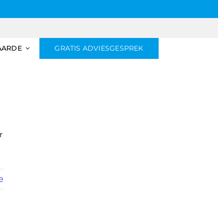
AARDE
GRATIS ADVIESGESPREK
r
e