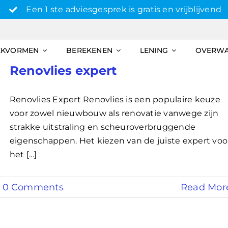
Een 1 ste adviesgesprek is gratis en vrijblijvend
EKVORMEN
BEREKENEN
LENING
OVERW
Renovlies expert
Renovlies Expert Renovlies is een populaire keuze
voor zowel nieuwbouw als renovatie vanwege zijn
strakke uitstraling en scheuroverbruggende
eigenschappen. Het kiezen van de juiste expert voo
het [...]
0 Comments
Read Mor