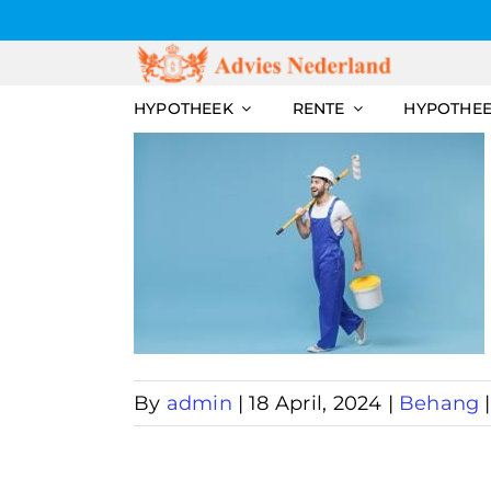
Skip
to
content
HYPOTHEEK
RENTE
HYPOTHE
expert
By
admin
|
18 April, 2024
|
Behang
|