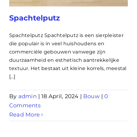
Lening
Spachtelputz
Overwaarde
Spachtelputz Spachtelputz is een sierpleister
die populair is in veel huishoudens en
commerciële gebouwen vanwege zijn
over advies nederland
duurzaamheid en esthetisch aantrekkelijke
textuur. Het bestaat uit kleine korrels, meestal
Renovlies
[...]
By
admin
|
18 April, 2024
|
Bouw
|
0
Comments
Read More