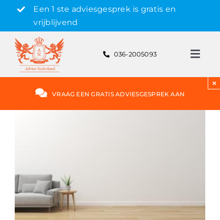
Skip
Een 1 ste adviesgesprek is gratis en
to
vrijblijvend
content
036-2005093
Toggl
Navig
Gratis adviesgesprek aanvragen
×
VRAAG EEN GRATIS ADVIESGESPREK AAN
Hypotheek
Rente
Hypotheekvormen
Bereken