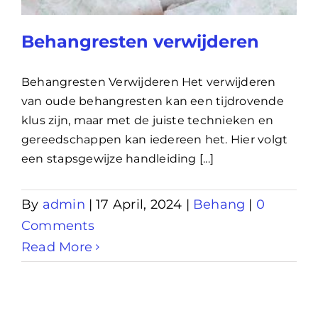
Lening
Behangresten verwijderen
Overwaarde
Behangresten Verwijderen Het verwijderen
van oude behangresten kan een tijdrovende
klus zijn, maar met de juiste technieken en
over advies nederland
gereedschappen kan iedereen het. Hier volgt
een stapsgewijze handleiding [...]
Renovlies
By
admin
|
17 April, 2024
|
Behang
|
0
Comments
Read More