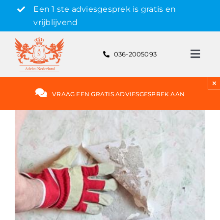
Skip
Een 1 ste adviesgesprek is gratis en
to
vrijblijvend
content
036-2005093
Toggl
Navig
Gratis adviesgesprek aanvragen
×
VRAAG EEN GRATIS ADVIESGESPREK AAN
Hypotheek
Rente
Hypotheekvormen
Bereken