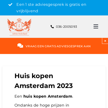
Skip
Een 1 ste adviesgesprek is gratis en
to
vrijblijvend
content
036-2005093
Toggl
Navig
Gratis adviesgesprek aanvragen
×
VRAAG EEN GRATIS ADVIESGESPREK AAN
Hypotheek
Rente
Huis kopen
Amsterdam 2023
Hypotheekvormen
Een
huis kopen Amsterdam
.
Bereken
Ondanks de hoge prijzen in