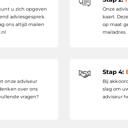
 kunt u zich opgeven
Onze advi
jvend adviesgesprek.
kaart. Deze
g ons altijd mailen
op maat ge
.nl
mailadres.
Stap 4:
t onze adviseur
Bij akkoor
e denken over ons
slag om uw
nvullende vragen?
adviseur h