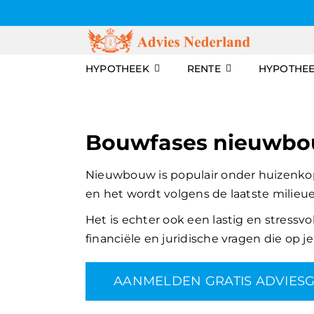
Skip
to
content
HYPOTHEEK
RENTE
HYPOTHE
Bouwfases nieuwb
Nieuwbouw is populair onder huizenkoper
en het wordt volgens de laatste milieu
Het is echter ook een lastig en stressv
financiële en juridische vragen die op j
AANMELDEN GRATIS ADVIES