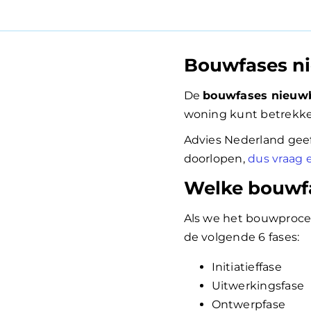
Bouwfases n
De
bouwfases nieu
woning kunt betrekken,
Advies Nederland geeft
doorlopen,
dus vraag e
Welke bouwfa
Als we het bouwproces
de volgende 6 fases:
Initiatieffase
Uitwerkingsfase
Ontwerpfase