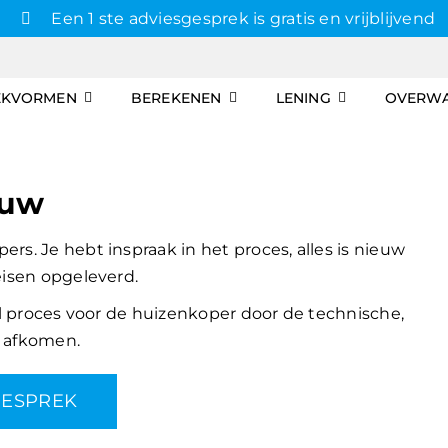
Een 1 ste adviesgesprek is gratis en vrijblijvend
EKVORMEN
BEREKENEN
LENING
OVERW
ouw
s. Je hebt inspraak in het proces, alles is nieuw
eisen opgeleverd.
ol proces voor de huizenkoper door de technische,
e afkomen.
GESPREK