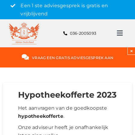
Skip
Een 1 ste adviesgesprek is gratis en
to
vrijblijvend
content
036-2005093
Toggl
Navig
Gratis adviesgesprek aanvragen
×
VRAAG EEN GRATIS ADVIESGESPREK AAN
Hypotheek
Rente
Hypotheekofferte 2023
Het aanvragen van de goedkoopste
Hypotheekvormen
hypotheekofferte
.
Onze adviseur heeft je onafhankelijk
Bereken