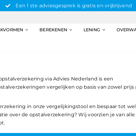
Een 1 ste adviesgesprek is gratis en vrijblijvend
EKVORMEN
BEREKENEN
LENING
OVERW
 opstalverzekering via Advies Nederland is een
stalverzekeringen vergelijken op basis van zowel prijs 
zekering in onze vergelijkingstool en bespaar tot wel
tie over de opstalverzekering? Wij voorzien je van alle
bt.