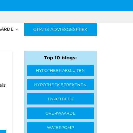
AARDE
GRATIS ADVIESGESPREK
Top 10 blogs:
HYPOTHEEK AFSLUITEN
als
HYPOTHEEK BEREKENEN
HYPOTHEEK
OVERWAARDE
WATERPOMP