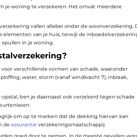
 om je woning te verzekeren. Het omvat meerdere
verzekering vallen allebei onder de woonverzekering. 
e elementen van je huis, terwijl de inboedelverzekerin
 spullen in je woning.
stalverzekering?
 voor verschillende vormen van schade, waaronder
loffing, water, storm (vanaf windkracht 7), inbraak,
de opstal, ben je daarnaast ook verzekerd tegen schade
eurtenissen.
angrijk om op te merken dat de dekking hiervan kan
en de
assurantie
verzekeringsmaatschappij.
arden goed door te nemen. In de meeste gevallen wor