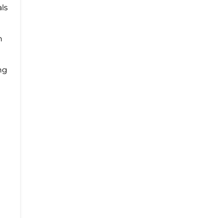
ls
n
ng