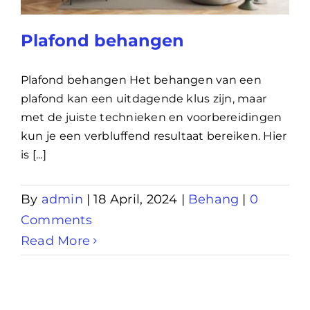
Lening
Plafond behangen
Overwaarde
Plafond behangen Het behangen van een
plafond kan een uitdagende klus zijn, maar
met de juiste technieken en voorbereidingen
over advies nederland
kun je een verbluffend resultaat bereiken. Hier
is [...]
Renovlies
By
admin
|
18 April, 2024
|
Behang
|
0
Comments
Read More