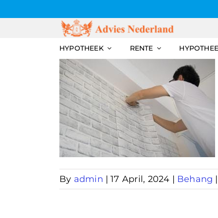
Skip
to
content
HYPOTHEEK
RENTE
HYPOTHE
rvice
By
admin
|
17 April, 2024
|
Behang
|