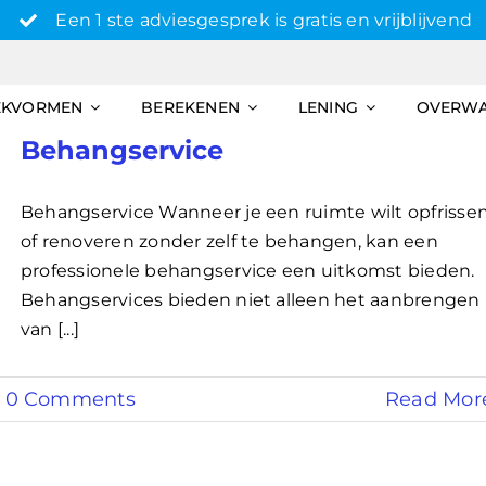
Een 1 ste adviesgesprek is gratis en vrijblijvend
EKVORMEN
BEREKENEN
LENING
OVERW
Behangservice
Behangservice Wanneer je een ruimte wilt opfrisse
of renoveren zonder zelf te behangen, kan een
professionele behangservice een uitkomst bieden.
Behangservices bieden niet alleen het aanbrengen
van [...]
0 Comments
Read Mor