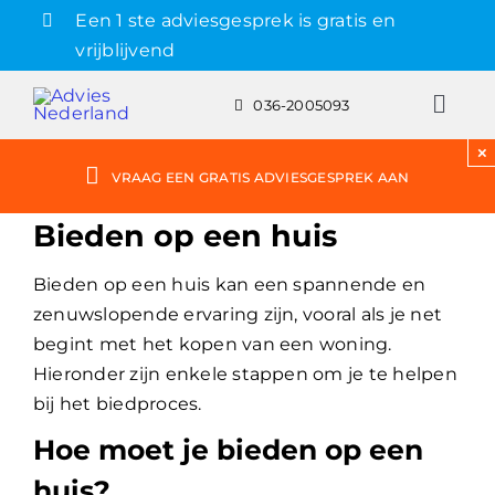
Skip
Een 1 ste adviesgesprek is gratis en
to
vrijblijvend
content
036-2005093
Toggl
Navig
×
Gratis adviesgesprek aanvragen
VRAAG EEN GRATIS ADVIESGESPREK AAN
Bieden op een huis
Hypotheek
Bieden op een huis kan een spannende en
Rente
zenuwslopende ervaring zijn, vooral als je net
begint met het kopen van een woning.
Hieronder zijn enkele stappen om je te helpen
Hypotheekvormen
bij het biedproces.
Hoe moet je bieden op een
Bereken
huis?