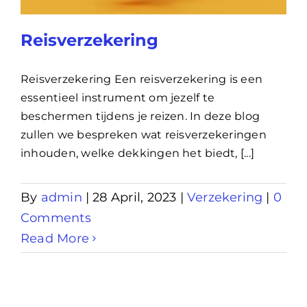
Lening
Reisverzekering
Overwaarde
Reisverzekering Een reisverzekering is een
essentieel instrument om jezelf te
beschermen tijdens je reizen. In deze blog
over advies nederland
zullen we bespreken wat reisverzekeringen
inhouden, welke dekkingen het biedt, [...]
Renovlies
By
admin
|
28 April, 2023
|
Verzekering
|
0
Comments
Read More